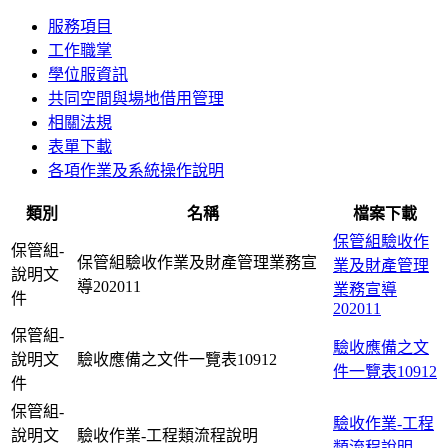
服務項目
工作職掌
學位服資訊
共同空間與場地借用管理
相關法規
表單下載
各項作業及系統操作說明
類別
名稱
檔案下載
保管組驗收作
保管組-
保管組驗收作業及財產管理業務宣
業及財產管理
說明文
導202011
業務宣導
件
202011
保管組-
驗收應備之文
說明文
驗收應備之文件一覽表10912
件一覽表10912
件
保管組-
驗收作業-工程
說明文
驗收作業-工程類流程說明
類流程說明