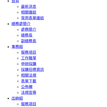
首頁
navigation
最新消息
相關連結
常用表單連結
總務處簡介
處務簡介
總務長
副總務長
事務組
服務項目
工作職掌
申辦採購
採購招標資訊
相關法規
表單下載
公佈欄
法規宣導
出納組
服務項目