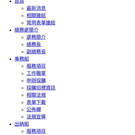
首頁
navigation
最新消息
相關連結
常用表單連結
總務處簡介
處務簡介
總務長
副總務長
事務組
服務項目
工作職掌
申辦採購
採購招標資訊
相關法規
表單下載
公佈欄
法規宣導
出納組
服務項目