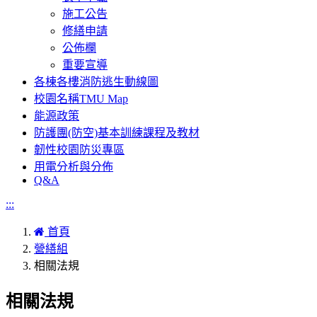
施工公告
修繕申請
公佈欄
重要宣導
各棟各樓消防逃生動線圖
校園名稱TMU Map
能源政策
防護團(防空)基本訓練課程及教材
韌性校園防災專區
用電分析與分佈
Q&A
:::
首頁
營繕組
相關法規
相關法規