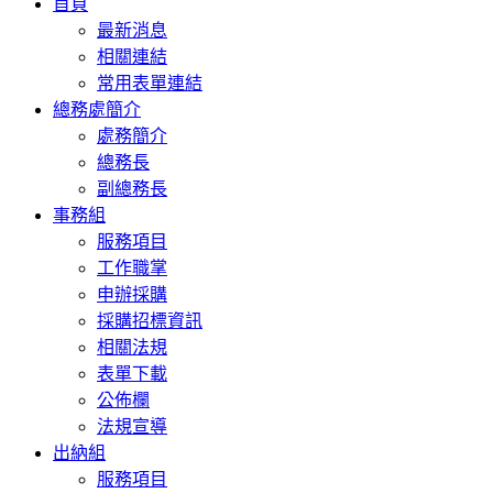
首頁
navigation
最新消息
相關連結
常用表單連結
總務處簡介
處務簡介
總務長
副總務長
事務組
服務項目
工作職掌
申辦採購
採購招標資訊
相關法規
表單下載
公佈欄
法規宣導
出納組
服務項目