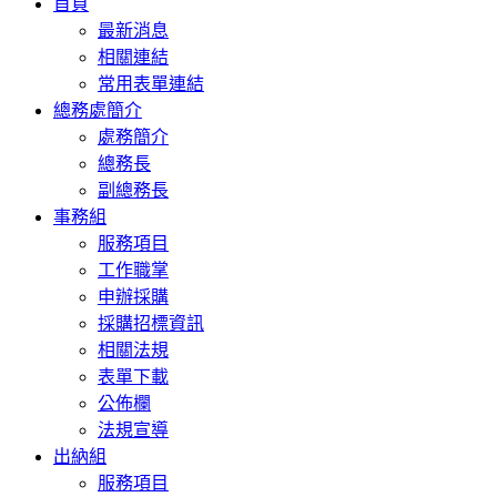
首頁
navigation
最新消息
相關連結
常用表單連結
總務處簡介
處務簡介
總務長
副總務長
事務組
服務項目
工作職掌
申辦採購
採購招標資訊
相關法規
表單下載
公佈欄
法規宣導
出納組
服務項目