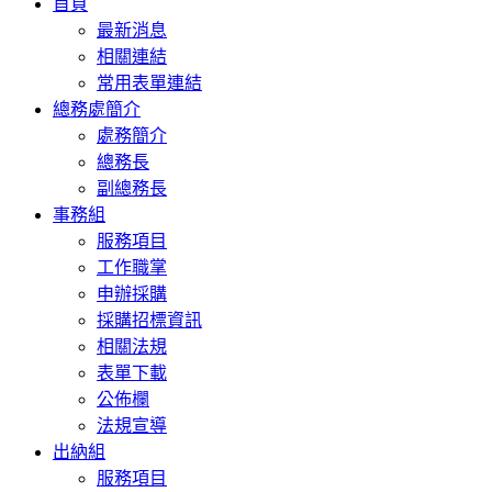
首頁
navigation
最新消息
相關連結
常用表單連結
總務處簡介
處務簡介
總務長
副總務長
事務組
服務項目
工作職掌
申辦採購
採購招標資訊
相關法規
表單下載
公佈欄
法規宣導
出納組
服務項目