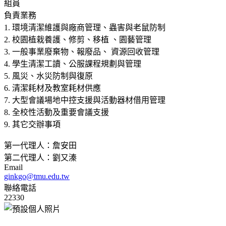
組員
負責業務
1. 環境清潔維護與廠商管理、蟲害與老鼠防制
2. 校園植栽養護、修剪、移植 、園藝管理
3. 一般事業廢棄物、報廢品、 資源回收管理
4. 學生清潔工讀、公服課程規劃與管理
5. 風災、水災防制與復原
6. 清潔耗材及教室耗材供應
7. 大型會議場地中控支援與活動器材借用管理
8. 全校性活動及重要會議支援
9. 其它交辦事項
第一代理人：詹安田
第二代理人：劉又溱
Email
ginkgo@tmu.edu.tw
聯絡電話
22330