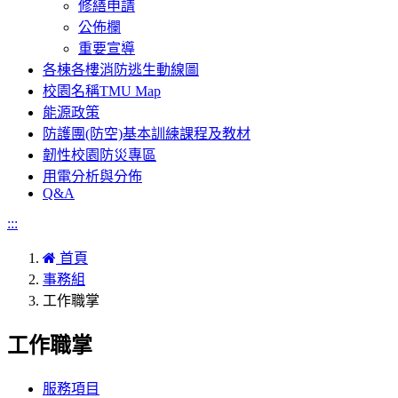
修繕申請
公佈欄
重要宣導
各棟各樓消防逃生動線圖
校園名稱TMU Map
能源政策
防護團(防空)基本訓練課程及教材
韌性校園防災專區
用電分析與分佈
Q&A
:::
首頁
事務組
工作職掌
工作職掌
服務項目