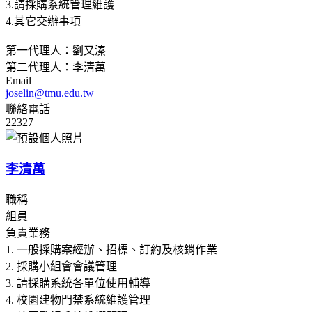
3.請採購系統管理維護
4.其它交辦事項
第一代理人：劉又溱
第二代理人：李清萬
Email
joselin@tmu.edu.tw
聯絡電話
22327
李清萬
職稱
組員
負責業務
1. 一般採購案經辦、招標、訂約及核銷作業
2. 採購小組會會議管理
3. 請採購系統各單位使用輔導
4. 校園建物門禁系統維護管理