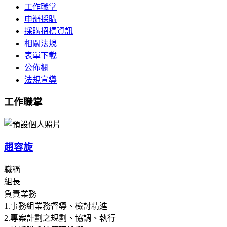
工作職掌
申辦採購
採購招標資訊
相關法規
表單下載
公佈欄
法規宣導
工作職掌
趙容旋
職稱
組長
負責業務
1.事務組業務督導、檢討精進
2.專案計劃之規劃、協調、執行